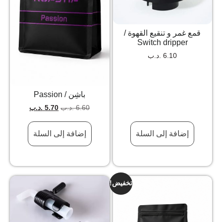
قمع غمر و تنقيع القهوة /
Switch dripper
6.10
.د.ب
باشِن / Passion
6.60
.د.ب
5.70
.د.ب
إضافة إلى السلة
إضافة إلى السلة
تخفيض!