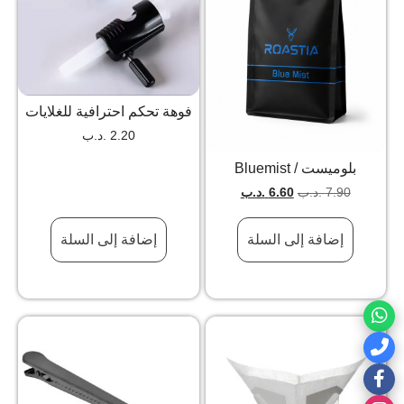
فوهة تحكم احترافية للغلايات
2.20
.د.ب
بلوميست / Bluemist
7.90
.د.ب
6.60
.د.ب
إضافة إلى السلة
إضافة إلى السلة