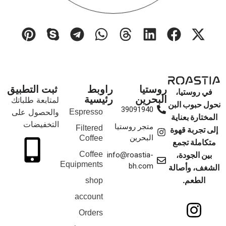
روستيا
راوبط
ثبت التطبيق
في روستيا،
البحرين
رئيسية
لمتابعة طلباتك
نحول حبوب البن
39091940
والحصول على
Espresso
المختارة بعناية
التخفيضات
متجر روستيا
Filtered
إلى تجربة قهوة
البحرين
Coffee
متكاملة تجمع
بين الجودة،
Coffee
info@roastia-
Equipments
bh.com
الشغف، وأصالة
الطعم.
shop
account
Orders