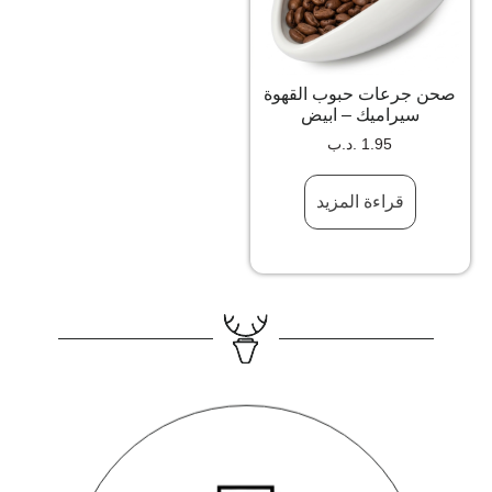
صحن جرعات حبوب القهوة
سيراميك – ابيض
1.95
.د.ب
قراءة المزيد