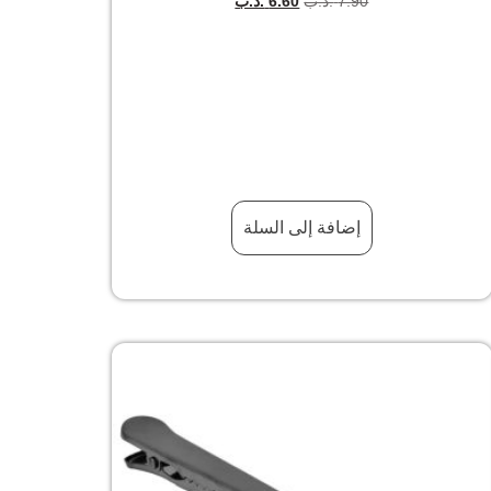
7.90
.د.ب
6.60
.د.ب
إضافة إلى السلة