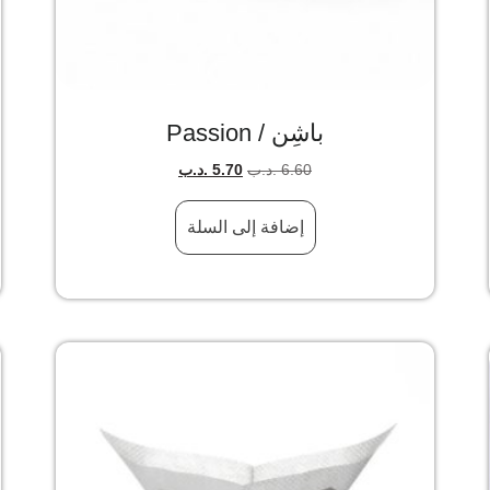
باشِن / Passion
6.60
.د.ب
5.70
.د.ب
إضافة إلى السلة