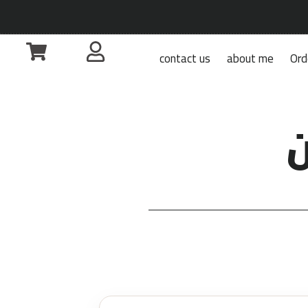
contact us
about me
Ord
ن