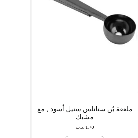
ملعقة بُن ستانلس ستيل أسود , مع
مشبك
1.70
.د.ب