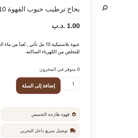
بخاخ ترطيب حبوب القهوة 10 مل
1.00
.د.ب
عبوة
بلاستيكية
10
مل
تأتي
,
تُعبأ
من
ماء
ال
للتخلص
من
الكهرباء
الساكنة.
6 متوفر في المخزون
إضافة إلى السلة
قهوة طازجة التحميص
توصيل سريع داخل البحرين