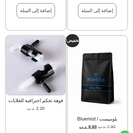
إضافة إلى السلة
إضافة إلى السلة
تخفيض!
فوهة تحكم احترافية للغلايات
2.20
.د.ب
بلوميست / Bluemist
7.90
.د.ب
6.60
.د.ب