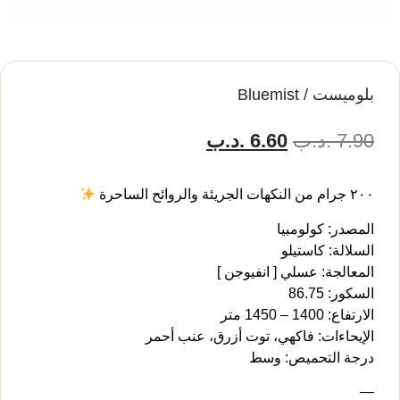
بلوميست / Bluemist
7.90
.د.ب
6.60
.د.ب
٢٠٠ جرام من النكهات الجريئة والروائح الساحرة
المصدر: كولومبيا
السلالة: كاستيلو
المعالجة: عسلي [ انفيوجن ]
السكور: 86.75
الارتفاع: 1400 – 1450 متر
الإيحاءات: فاكهي، توت أزرق، عنب أحمر
درجة التحميص: وسط
—