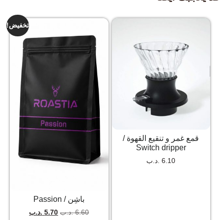
تخفيض!
قمع غمر و تنقيع القهوة /
Switch dripper
6.10
.د.ب
باشِن / Passion
6.60
.د.ب
5.70
.د.ب