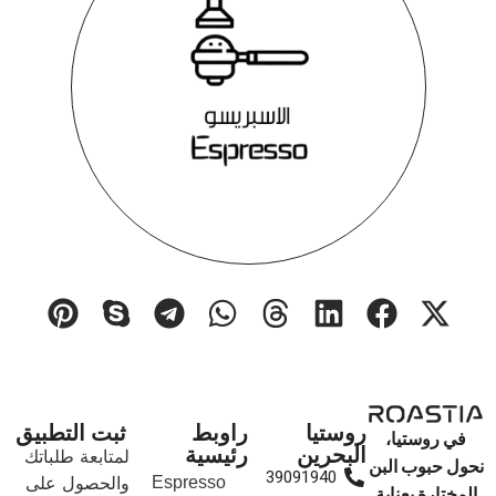
روستيا
راوبط
ثبت التطبيق
في روستيا،
البحرين
رئيسية
لمتابعة طلباتك
نحول حبوب البن
39091940
والحصول على
Espresso
المختارة بعناية