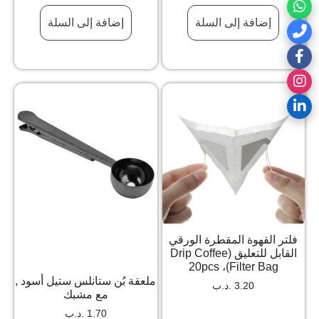
إضافة إلى السلة
إضافة إلى السلة
فلتر القهوة المقطرة الورقي
القابل للتعليق (Drip Coffee
Filter Bag)، 20pcs
ملعقة بُن ستانلس ستيل أسود ,
3.20
.د.ب
مع مشبك
1.70
.د.ب