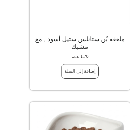
ملعقة بُن ستانلس ستيل أسود , مع
مشبك
1.70
.د.ب
إضافة إلى السلة