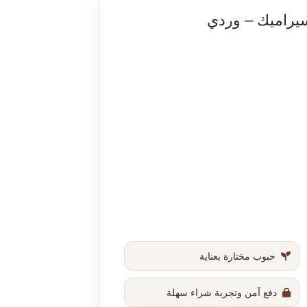
راميك – وردي
حبوب مختارة بعناية
دفع آمن وتجربة شراء سهلة