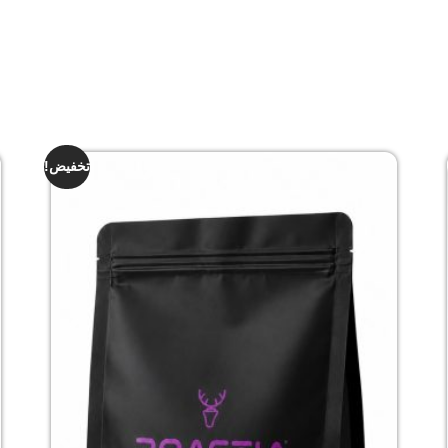
تخفيض!