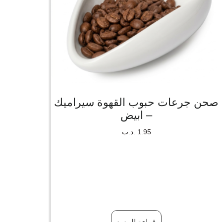
صحن جرعات حبوب القهوة سيراميك
– ابيض
1.95
.د.ب