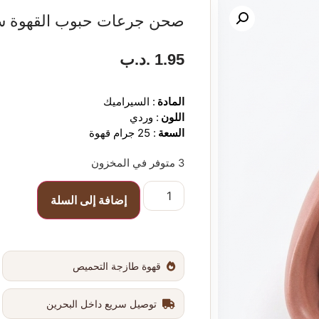
صحن جرعات حبوب القهوة سي
1.95
.د.ب
الم
ادة
:
السيراميك
اللون
:
وردي
السعة
: 25
جرام
قهوة
3 متوفر في المخزون
إضافة إلى السلة
قهوة طازجة التحميص
توصيل سريع داخل البحرين