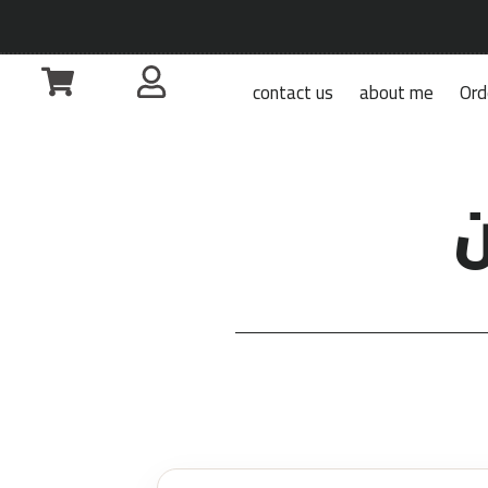
contact us
about me
Ord
ن