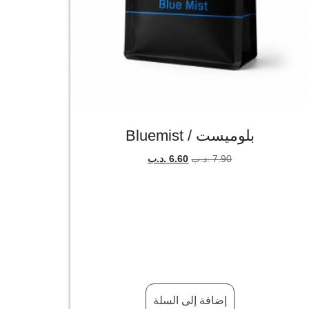
بلوميست / Bluemist
7.90
.د.ب
6.60
.د.ب
إضافة إلى السلة