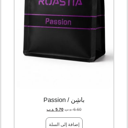
باشِن / Passion
6.60
.د.ب
5.70
.د.ب
إضافة إلى السلة