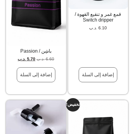
قمع غمر و تنقيع القهوة /
Switch dripper
6.10
.د.ب
باشِن / Passion
6.60
.د.ب
5.70
.د.ب
إضافة إلى السلة
إضافة إلى السلة
تخفيض!