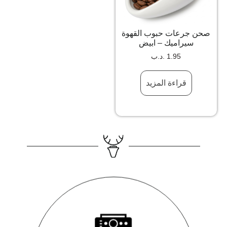
صحن جرعات حبوب القهوة
سيراميك – ابيض
1.95
.د.ب
قراءة المزيد