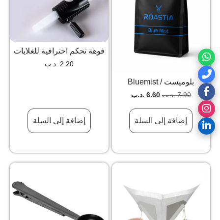
فوهة تحكم احترافية للغلايات
2.20
.د.ب
بلوميست / Bluemist
7.90
.د.ب
6.60
.د.ب
إضافة إلى السلة
إضافة إلى السلة