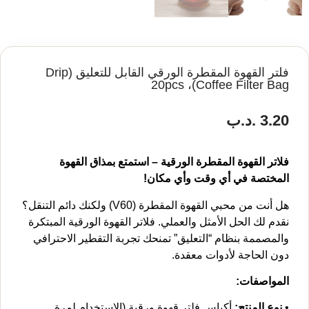
فلتر القهوة المقطرة الورقي القابل للتعليق (Drip
Coffee Filter Bag)، 20pcs
3.20
.د.ب
فلاتر القهوة المقطرة الورقية – استمتع بمذاق القهوة
المختصة في أي وقت وأي مكان!
هل أنت من محبي القهوة المقطرة (V60) ولكنك دائم التنقل؟
نقدم لك الحل الأمثل والعملي. فلاتر القهوة الورقية المبتكرة
والمصممة بنظام “التعليق” تمنحك تجربة التقطير الاحترافي
دون الحاجة لأدوات معقدة.
المواصفات:
•
نوع المنتج:
أكياس فلتر قهوة ورقية (الاستخدام لمرة