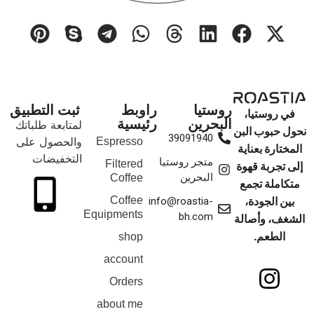
روستيا
راوبط
ثبت التطبيق
في روستيا،
البحرين
رئيسية
لمتابعة طلباتك
نحول حبوب البن
39091940
والحصول على
Espresso
المختارة بعناية
التخفيضات
متجر روستيا
Filtered
إلى تجربة قهوة
البحرين
Coffee
متكاملة تجمع
بين الجودة،
Coffee
info@roastia-
Equipments
bh.com
الشغف، وأصالة
الطعم.
shop
account
Orders
about me